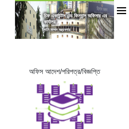
চিফ একাউন্টস এন্ড ফিন্যান্স অফিসার এর
কার্যালয়
পানি সম্পদ মন্ত্রনলায়
অফিস আদেশ/পরিপত্র/বিজ্ঞপ্তি