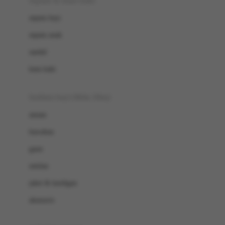
sepatu & kaus kaki
Bio Oil
sepatu bayi
Biolane
sepatu anak
Bite Fighters
sandal
Bizzi Growin
kaus kaki
Blackmores
fashion bayi (0bln-3thn)
Blooming Marvellous
atasan
Bonnels
bawahan
Bravado
gaun
Bruder
setelan
Brush Baby
jaket & kardigan
Buds Organics
aksesoris
Bugaboo
Buggygear