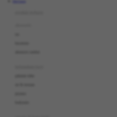
Slot Gacor
Azetabio
produk terbaru
B
aksesoris
Baabaasheepz
tas
Babiators
kacamata
Baby Dove
aksesoris rambut
Baby Jogger
Baby Rovega
kebutuhan bayi
Babybee
pakaian tidur
Banana Boat
set & terusan
Banz
piyama
Barbie
bodysuits
Beaba
Beauty Barn