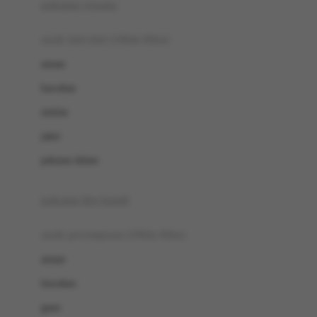
pakaian renang
Bumkins
anak laki-laki (18bln-8thn)
C
atasan
Cetaphil
bawahan
Chicco
setelan
Childlife
jaket
Clevamama
pakaian dalam
Cocolatte
Cottonseeds
pakaian ibu hamil
Cozy N Safe
anak perempuan (18bln-8thn)
Crane
atasan
Cybex
bawahan
D
gaun