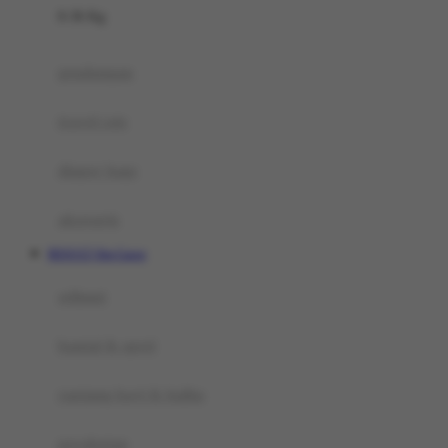
0-36 Kg
Fisher Price
Flipper
gendongan
Friends Of Sally
travel cots
G
diaper bags
Gb
Geko
aksesoris
Graco
RESULT Slot Gacor
Gund
selimut
H
bantal & sprei
Habbie
Haenim
ranjang bayi & balita
Happy Horse
perabotan