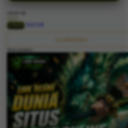
Twistshake
choose qty
TY Toys
DAFTAR
LOGIN
U
CLAIM BONUS
V
Share product:
Veja
Vitaflow
Vtech
W
Waterland
Wellness
X