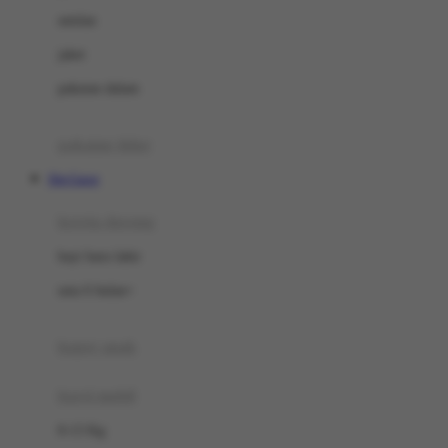
Dae Organics
setelan
Docare
jaket
Doona
pakaian dalam
Down To Earth
Drew
pakaian tidur
Dr. Brown's
Slot Gacor
E
kereta dorong
ELC
bayi baru lahir
Ergobaby
usia 6 bulan+
Expert Care
koper anak
Ezyroller
kursi mobil
F
0-13 Kg
Felt So Sweet