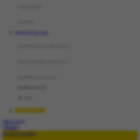
Moby
bak mandi
Momami
handuk
Mothercare
BANDAR Slot Gacor
Mustela
ayunan dan walker bayi
My Buddy Tag
My K
alas bermain anak bayi
N
mainan anak bayi
Naif
mothercare toys
Nike
elc toys
Nordic Natural
JAGOLEDAK
Nuby
Akun Saya
Nuna
Masuk
lewati ke Konten
O